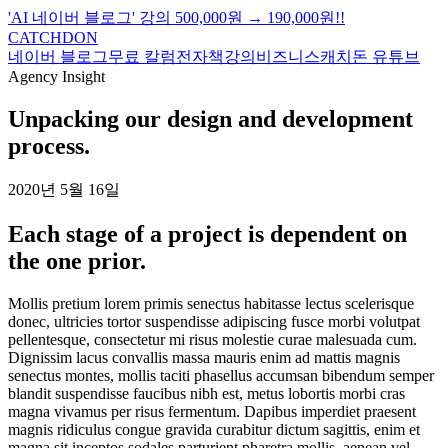
'AI 네이버 블로그' 강의
500,000원
→ 190,000원!!
CATCHDON
네이버 블로그
무료 칼럼
전자책
강의
비즈니스
캐치돈 유튜브
Agency Insight
Unpacking our design and development
process.
2020년 5월 16일
Each stage of a project is dependent on
the one prior.
Mollis pretium lorem primis senectus habitasse lectus scelerisque
donec, ultricies tortor suspendisse adipiscing fusce morbi volutpat
pellentesque, consectetur mi risus molestie curae malesuada cum.
Dignissim lacus convallis massa mauris enim ad mattis magnis
senectus montes, mollis taciti phasellus accumsan bibendum semper
blandit suspendisse faucibus nibh est, metus lobortis morbi cras
magna vivamus per risus fermentum. Dapibus imperdiet praesent
magnis ridiculus congue gravida curabitur dictum sagittis, enim et
magna sit inceptos sodales parturient pharetra mollis, aenean vel