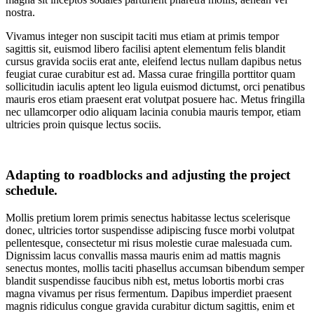
nostra.
Vivamus integer non suscipit taciti mus etiam at primis tempor
sagittis sit, euismod libero facilisi aptent elementum felis blandit
cursus gravida sociis erat ante, eleifend lectus nullam dapibus netus
feugiat curae curabitur est ad. Massa curae fringilla porttitor quam
sollicitudin iaculis aptent leo ligula euismod dictumst, orci penatibus
mauris eros etiam praesent erat volutpat posuere hac. Metus fringilla
nec ullamcorper odio aliquam lacinia conubia mauris tempor, etiam
ultricies proin quisque lectus sociis.
Adapting to roadblocks and adjusting the project
schedule.
Mollis pretium lorem primis senectus habitasse lectus scelerisque
donec, ultricies tortor suspendisse adipiscing fusce morbi volutpat
pellentesque, consectetur mi risus molestie curae malesuada cum.
Dignissim lacus convallis massa mauris enim ad mattis magnis
senectus montes, mollis taciti phasellus accumsan bibendum semper
blandit suspendisse faucibus nibh est, metus lobortis morbi cras
magna vivamus per risus fermentum. Dapibus imperdiet praesent
magnis ridiculus congue gravida curabitur dictum sagittis, enim et