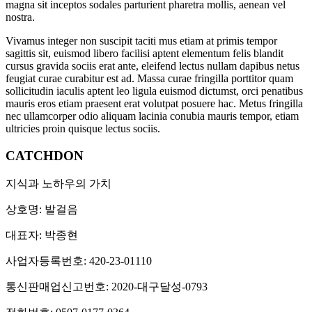
magna sit inceptos sodales parturient pharetra mollis, aenean vel
nostra.
Vivamus integer non suscipit taciti mus etiam at primis tempor
sagittis sit, euismod libero facilisi aptent elementum felis blandit
cursus gravida sociis erat ante, eleifend lectus nullam dapibus netus
feugiat curae curabitur est ad. Massa curae fringilla porttitor quam
sollicitudin iaculis aptent leo ligula euismod dictumst, orci penatibus
mauris eros etiam praesent erat volutpat posuere hac. Metus fringilla
nec ullamcorper odio aliquam lacinia conubia mauris tempor, etiam
ultricies proin quisque lectus sociis.
CATCHDON
지식과 노하우의 가치
상호명: 발걸음
대표자: 박종현
사업자등록번호: 420-23-01110
통신판매업신고번호: 2020-대구달성-0793